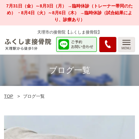
7月31日（金）～8月3日（月） →臨時休診（トレーナー帯同のた
め） ・8月4日（火）～8月6日（木） →臨時休診（試合結果によ
り、診療あり）
天理市の接骨院【ふくしま接骨院】
ブログ一覧
TOP
ブログ一覧